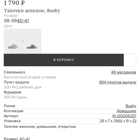
1 790 ₽
Тапочки женские, Bushy
Размер
38-39
40-41
Цвет
В КОРЗИНУ
Самовывоз
48 магазинов
Бесплатно
•
Сегодня и позже
Пункт выдачи
1614 пунктов выдачи
200 ₽
•
2 рабочих дня
Курьером
300 ₽
•
1 день
Линия
Bushy
Коллекция
Домашняя
Артикул
Kl-00008257
Упаковка
26 x 7 x 29
(Ш x В x Д)
Тапочки женские, домашние, открытые.
Размер: 40-41.