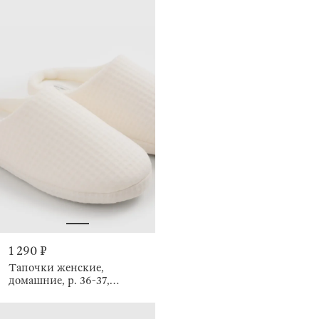
1 290 ₽
Тапочки женские,
домашние, р. 36-37,
полиэстер/флис, белые,
Waffle snug