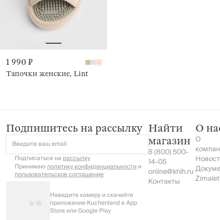
1 990 ₽
Тапочки женские, Lint
Подпишитесь на рассылку
Найти
О на
О
магазин
Введите ваш email
компан
8 (800) 500-
Подписаться на
рассылку
Новост
14-05
Принимаю
политику конфиденциальности
и
Докум
online@khlh.ru
пользовательское соглашение
Zimalet
Контакты
Наведите камеру и скачайте
приложение Kuchenland в App
Store или Google Play