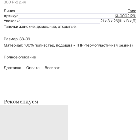
300 ₽
•
2 дня
Линия
Tape
Артикул
Kl-00021291
Упаковка
21 x 3 x 26
(Ш x В x Д)
Тапочки женские, домашние, открытые.
Размер: 38-39.
Материал: 100% полиэстер, подошва - ТПР (термопластичная резина).
Полное описание
Рекомендации по уходу: только ручная стирка при температуре до
40°C; не отбеливать; глажение запрещено; химчистка запрещена; не
Доставка
Оплата
Возврат
применять барабанную сушку.
Рекомендуем