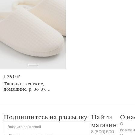
1 290 ₽
Тапочки женские,
домашние, р. 36-37,
полиэстер/флис, белые,
Waffle snug
Подпишитесь на рассылку
Найти
О на
О
магазин
Введите ваш email
компан
8 (800) 500-