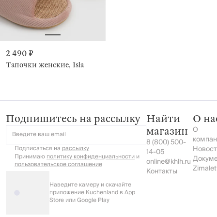
2 490 ₽
Тапочки женские, Isla
Подпишитесь на рассылку
Найти
О на
О
магазин
Введите ваш email
компан
8 (800) 500-
Подписаться на
рассылку
Новост
14-05
Принимаю
политику конфиденциальности
и
Докум
online@khlh.ru
пользовательское соглашение
Zimalet
Контакты
Наведите камеру и скачайте
приложение Kuchenland в App
Store или Google Play