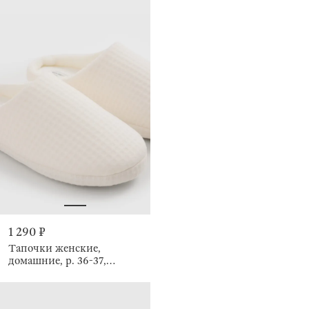
1 290 ₽
Тапочки женские,
домашние, р. 36-37,
полиэстер/флис, белые,
Waffle snug