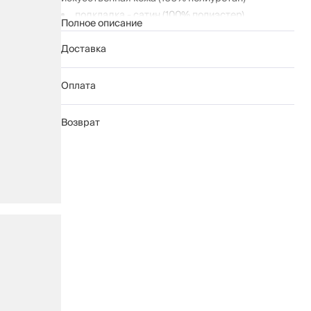
подкладка - сатин (100% полиэстер)
Полное описание
подошва - ТПР (термопластичная резина)
Доставка
Рекомендации по уходу:
протирать мягкой влажной тканью
Оплата
не сушить на отопительных приборах
Возврат