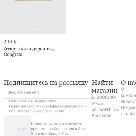
299 ₽
Открытка подарочная,
Congrats
Подпишитесь на рассылку
Найти
О на
О
магазин
Введите ваш email
компан
8 (800) 500-
Подписаться на
рассылку
Новост
14-05
Принимаю
политику конфиденциальности
и
Докум
online@khlh.ru
пользовательское соглашение
Zimalet
Контакты
Наведите камеру и скачайте
приложение Kuchenland в App
Store или Google Play