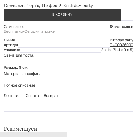
Свеча для торта, Цифра 9, Birthday party
В КОРЗИНУ
Самовывоз
18 магазинов
Бесплатно
•
Сегодня и позже
Линия
Birthday party
Артикул
Т1-00036090
Упаковка
8 x 1 x 17
(Ш x В x Д)
Свеча для торта.
Размер: 8 см.
Материал: парафин.
Полное описание
Не зажигать вблизи легковоспламеняющихся поверхностей. Хранить в
местах, недоступных для детей.
Доставка
Оплата
Возврат
Рекомендуем