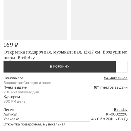
169 ₽
Открытка подарочная, музыкальная, 12х17 см, Воздушные
шары, Birthday
В КОРЗИНУ
Самовывоз
54 магазинов
Бесплатно
•
Сегодня и позже
Пункт выдачи
1611 пунктов выдачи
200 ₽
•
3 рабочих дня
Курьером
300 ₽
•
1 день
Линия
Birthday
Артикул
Kl-00022210
Упаковка
14 x 0.5 x 20
(Ш x В x Д)
Открытка подарочная, музыкальная.