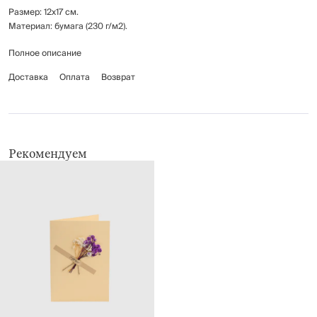
Размер: 12х17 см.
Материал: бумага (230 г/м2).
Полное описание
Работает от двух батареек типа AG3 (входят в комплект).
Доставка
Оплата
Возврат
Рекомендуем