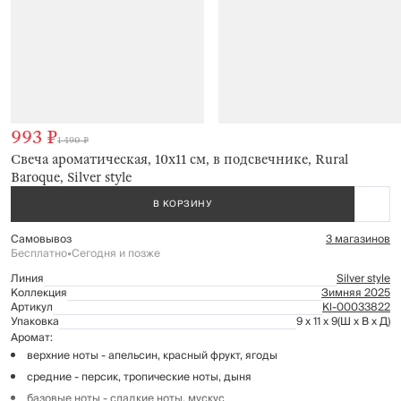
993 ₽
1 490 ₽
Свеча ароматическая, 10х11 см, в подсвечнике, Rural
Baroque, Silver style
В КОРЗИНУ
Самовывоз
3 магазинов
Бесплатно
•
Сегодня и позже
Линия
Silver style
Коллекция
Зимняя 2025
Артикул
Kl-00033822
Упаковка
9 x 11 x 9
(Ш x В x Д)
Аромат:
верхние ноты - апельсин, красный фрукт, ягоды
средние - персик, тропические ноты, дыня
базовые ноты - сладкие ноты, мускус