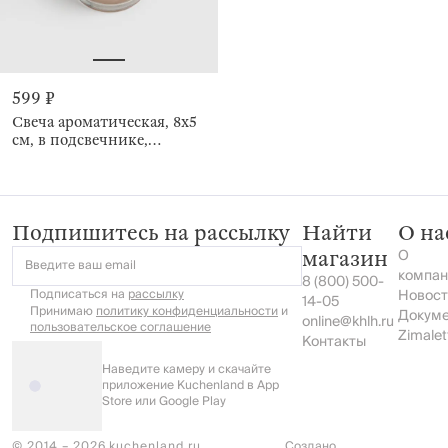
599 ₽
Свеча ароматическая, 8x5
см, в подсвечнике,
Круассаны, Kipferl
Подпишитесь на рассылку
Найти
О на
О
магазин
Введите ваш email
компан
8 (800) 500-
Подписаться на
рассылку
Новост
14-05
Принимаю
политику конфиденциальности
и
Докум
online@khlh.ru
пользовательское соглашение
Zimalet
Контакты
Наведите камеру и скачайте
приложение Kuchenland в App
Store или Google Play
© 2014 – 2026 kuchenland.ru
Создано