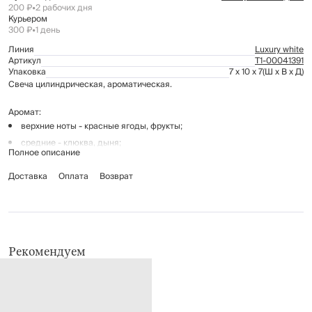
200 ₽
•
2 рабочих дня
Курьером
300 ₽
•
1 день
Линия
Luxury white
Артикул
Т1-00041391
Упаковка
7 x 10 x 7
(Ш x В x Д)
Свеча цилиндрическая, ароматическая.
Аромат:
верхние ноты - красные ягоды, фрукты;
средние - клюква, дыня;
Полное описание
базовые ноты - сладкие ноты.
Размер: 10 см.
Доставка
Оплата
Возврат
Материал: парафин, пальмовый воск.
Хранить в недоступном для детей месте.
Не зажигать вблизи легковоспламеняющихся предметов.
Рекомендуем