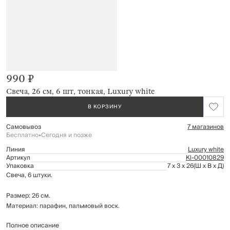
990 ₽
Свеча, 26 см, 6 шт, тонкая, Luxury white
В КОРЗИНУ
Самовывоз
7 магазинов
Бесплатно
•
Сегодня и позже
Линия
Luxury white
Артикул
Kl-00010829
Упаковка
7 x 3 x 26
(Ш x В x Д)
Свеча, 6 штуки.
Размер: 26 см.
Материал: парафин, пальмовый воск.
Полное описание
Хранить в недоступном для детей месте. Не зажигать вблизи