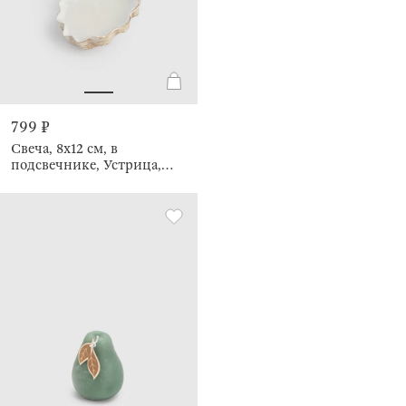
799 ₽
Свеча, 8х12 см, в
подсвечнике, Устрица,
Seaside candle