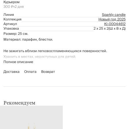
Курьером
300 ₽
•
2 дня
Линия
Sparkly candle
Коллекция
Новый год 2025
Артикул
Kl-00044612
Упаковка
2 x 25 x 2
(Ш x В x Д)
Размер: 25 см.
Материал: парафин, блестки.
Не зажигать вблизи легковоспламеняющихся поверхностей.
Хранить в местах, недоступных для детей.
Полное описание
Доставка
Оплата
Возврат
Рекомендуем