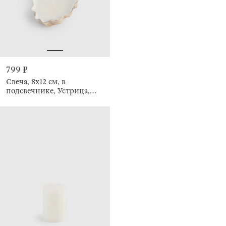
799 ₽
Свеча, 8х12 см, в
подсвечнике, Устрица,
Seaside candle