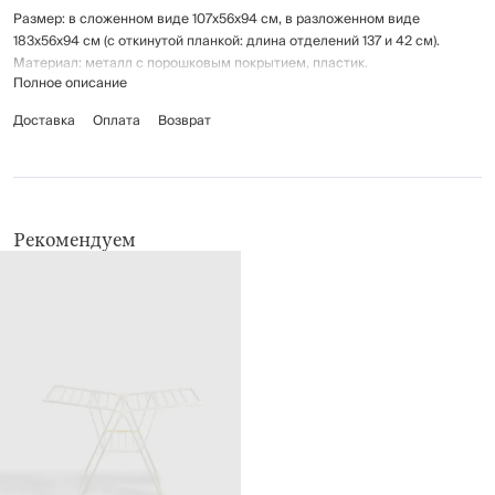
Размер: в сложенном виде 107х56х94 см, в разложенном виде
183х56х94 см (с откинутой планкой: длина отделений 137 и 42 см).
Материал: металл с порошковым покрытием, пластик.
Полное описание
Сушилка оснащена раздвижным механизмом для увеличения площади
Доставка
Оплата
Возврат
для сушки, прорезями для сушки мелких вещей, 2-мя колесами для
легкого перемещения сушилки. Можно использовать на балконе или
дома.
Максимальная общая нагрузка: 20 кг.
Рекомендуем