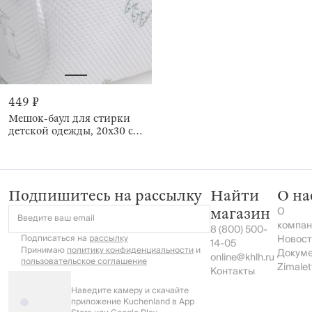
449 ₽
Мешок-баул для стирки
детской одежды, 20х30 см,
Животные, Safety jungle
Подпишитесь на рассылку
Найти
О на
О
магазин
Введите ваш email
компан
8 (800) 500-
Подписаться на
рассылку
Новост
14-05
Принимаю
политику конфиденциальности
и
Докум
online@khlh.ru
пользовательское соглашение
Zimalet
Контакты
Наведите камеру и скачайте
приложение Kuchenland в App