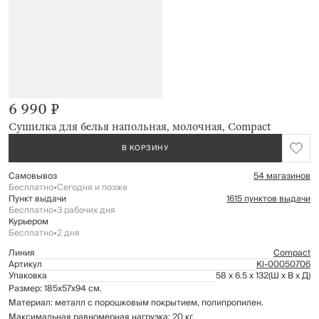
6 990 ₽
Сушилка для белья напольная, молочная, Compact
В КОРЗИНУ
Самовывоз
54 магазинов
Бесплатно
•
Сегодня и позже
Пункт выдачи
1615 пунктов выдачи
Бесплатно
•
3 рабочих дня
Курьером
Бесплатно
•
2 дня
Линия
Compact
Артикул
Kl-00050706
Упаковка
58 x 6.5 x 132
(Ш x В x Д)
Размер: 185х57х94 см.
Материал: металл с порошковым покрытием, полипропилен.
Максимальная равномерная нагрузка: 20 кг.