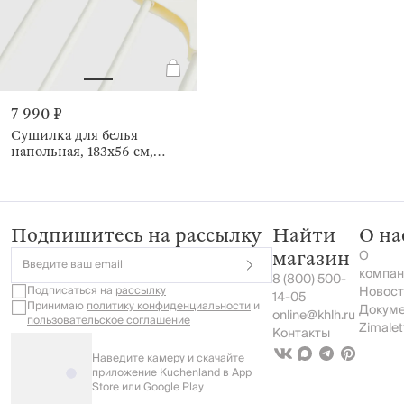
7 990 ₽
Сушилка для белья
напольная, 183x56 см,
раздвижная, Compact
Подпишитесь на рассылку
Найти
О на
О
магазин
Введите ваш email
компан
8 (800) 500-
Подписаться на
рассылку
Новост
14-05
Принимаю
политику конфиденциальности
и
Докум
online@khlh.ru
пользовательское соглашение
Zimalet
Контакты
Наведите камеру и скачайте
приложение Kuchenland в App
Store или Google Play