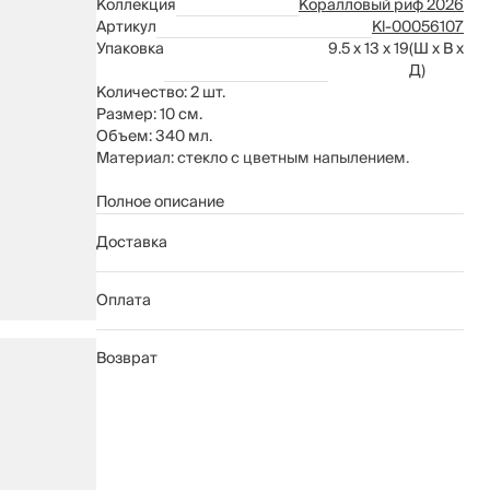
Коллекция
Коралловый риф 2026
Артикул
Kl-00056107
Упаковка
9.5 x 13 x 19
(Ш x В x
Д)
Количество: 2 шт.
Размер: 10 см.
Объем: 340 мл.
Материал: стекло с цветным напылением.
Рекомендации по уходу:
Полное описание
мыть вручную с применением мягких
Доставка
моющих средств
не использовать для ухода абразивные
чистящие средства и жесткие губки
Оплата
нельзя мыть в посудомоечной машине
Возврат