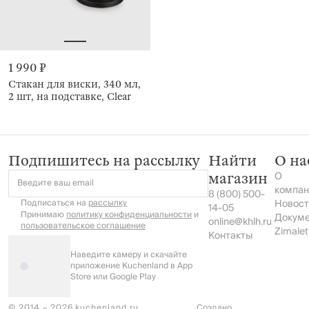
1 990 ₽
Стакан для виски, 340 мл,
2 шт, на подставке, Clear
Подпишитесь на рассылку
Найти
О на
О
магазин
Введите ваш email
компан
8 (800) 500-
Подписаться на
рассылку
Новост
14-05
Принимаю
политику конфиденциальности
и
Докум
online@khlh.ru
пользовательское соглашение
Zimalet
Контакты
Наведите камеру и скачайте
приложение Kuchenland в App
Store или Google Play
© 2014 – 2026 kuchenland.ru
Создано