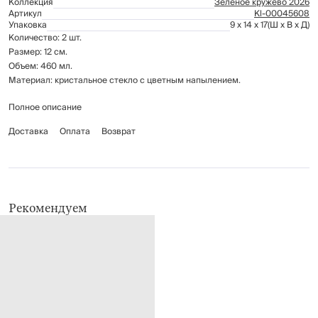
Коллекция
Зеленое кружево 2026
Артикул
Kl-00045608
Упаковка
9 x 14 x 17
(Ш x В x Д)
Количество: 2 шт.
Размер: 12 см.
Объем: 460 мл.
Материал: кристальное стекло с цветным напылением.
Полное описание
Рекомендации по уходу:
мыть вручную с применением мягких моющих средств
Доставка
Оплата
Возврат
не использовать для ухода абразивные чистящие средства и
жесткие губки
нельзя мыть в посудомоечной машине
Рекомендуем