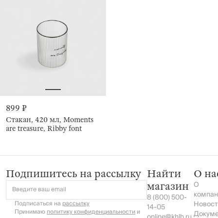
899 ₽
Стакан, 420 мл, Moments
are treasure, Ribby font
Подпишитесь на рассылку
Найти
О на
О
магазин
Введите ваш email
компан
8 (800) 500-
Подписаться на
рассылку
Новост
14-05
Принимаю
политику конфиденциальности
и
Докум
online@khlh.ru