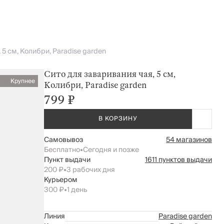
 5 см, Колибри, Paradise garden
Сито для заваривания чая, 5 см,
Крупнее
Колибри, Paradise garden
799 ₽
В КОРЗИНУ
Самовывоз
54 магазинов
Бесплатно
•
Сегодня и позже
Пункт выдачи
1611 пунктов выдачи
200 ₽
•
3 рабочих дня
Курьером
300 ₽
•
1 день
Линия
Paradise garden