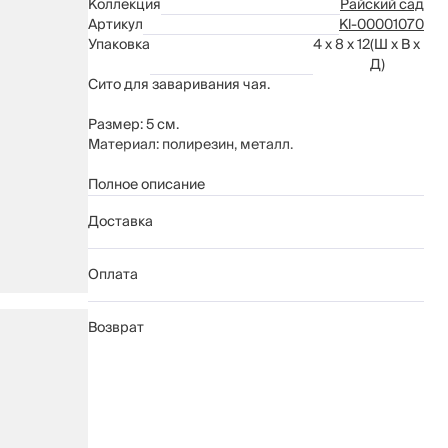
Коллекция
Райский сад
Артикул
Kl-00001070
Упаковка
4 x 8 x 12
(Ш x В x
Д)
Сито для заваривания чая.
Размер: 5 см.
Материал: полирезин, металл.
Рекомендации по уходу: промывать вручную с
Полное описание
применением мягких моющих средств.
Доставка
Нельзя мыть в посудомоечной машине.
Оплата
Возврат