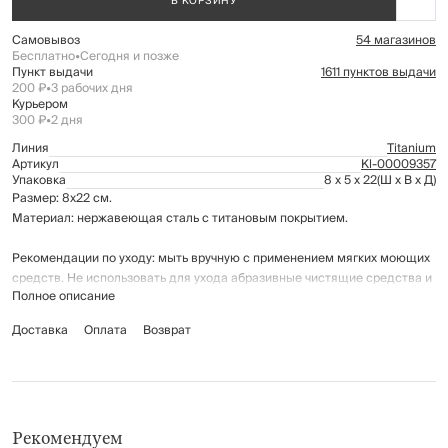
В КОРЗИНУ
Самовывоз
54 магазинов
Бесплатно
•
Сегодня и позже
Пункт выдачи
1611 пунктов выдачи
200 ₽
•
3 рабочих дня
Курьером
300 ₽
•
2 дня
Линия
Titanium
Артикул
Kl-00009357
Упаковка
8 x 5 x 22
(Ш x В x Д)
Размер: 8x22 см.
Материал: нержавеющая сталь с титановым покрытием.
Рекомендации по уходу: мыть вручную с применением мягких моющих
средств. Не использовать для ухода абразивные чистящие средства и
Полное описание
жесткие губки. Можно мыть в посудомоечной машине.
Доставка
Оплата
Возврат
Рекомендуем