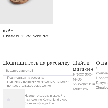
699 ₽
Шумовка, 29 см, Noble tree
Подпишитесь на рассылку
Найти
О на
О
магазин
Введите ваш email
компан
8 (800) 500-
Подписаться на
рассылку
Новост
14-05
Принимаю
политику конфиденциальности
и
Докум
online@khlh.ru
пользовательское соглашение
Zimalet
Контакты
Наведите камеру и скачайте
приложение Kuchenland в App
Store или Google Play