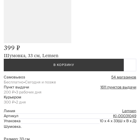
399 ₽
Шумовка, 33 см, Lemsen
В КОРЗИНУ
Самовывоз
54 магазинов
Бесплатно
•
Сегодня и позже
Пункт выдачи
1611 пунктов выдачи
200 ₽
•
3 рабочих дня
Курьером
300 ₽
•
2 дня
Линия
Lemsen
Артикул
Kl-00031049
Упаковка
10 x 4 x 33
(Ш x В x Д)
Шумовка.
Размер: 33 см.