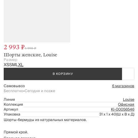
2 993 ₽
4 990 ₽
Шорты женские, Louise
Размер
XS
S
M
L
XL
В КОРЗИНУ
Самовывоз
6 магазинов
Бесплатно
•
Сегодня и позже
Линия
Louise
Коллекция
Офисная
Артикул
Kl-00056546
Упаковка
31 x 1 x 40
(Ш x В x Д)
Шорты-бермуды из натуральных материалов.
Прямой крой.