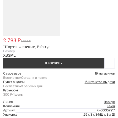
2 793 ₽
3 990 ₽
Шорты женские, Babirye
Размер
XS
S
M
L
В КОРЗИНУ
Самовывоз
19 магазинов
Бесплатно
•
Сегодня и позже
Пункт выдачи
1611 пунктов выдачи
Бесплатно
•
3 рабочих дня
Курьером
300 ₽
•
1 день
Линия
Babirye
Коллекция
Кэжл
Артикул
Kl-00057917
Упаковка
29 x 3 x 34
(Ш x В x Д)