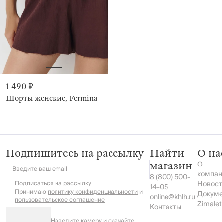
1 490 ₽
Шорты женские, Fermina
Подпишитесь на рассылку
Найти
О на
О
магазин
Введите ваш email
компан
8 (800) 500-
Подписаться на
рассылку
Новост
14-05
Принимаю
политику конфиденциальности
и
Докум
online@khlh.ru
пользовательское соглашение
Zimalet
Контакты
Наведите камеру и скачайте