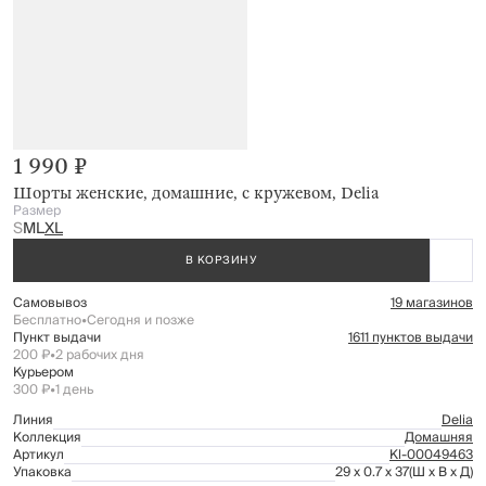
1 990 ₽
Шорты женские, домашние, с кружевом, Delia
Размер
S
M
L
XL
В КОРЗИНУ
Самовывоз
19 магазинов
Бесплатно
•
Сегодня и позже
Пункт выдачи
1611 пунктов выдачи
200 ₽
•
2 рабочих дня
Курьером
300 ₽
•
1 день
Линия
Delia
Коллекция
Домашняя
Артикул
Kl-00049463
Упаковка
29 x 0.7 x 37
(Ш x В x Д)