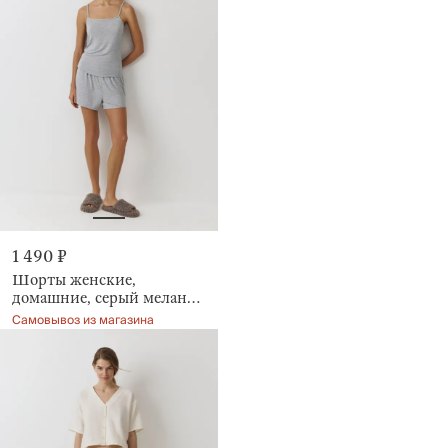
1 490 ₽
Шорты женские,
домашние, серый меланж,
Aidila
Самовывоз из магазина