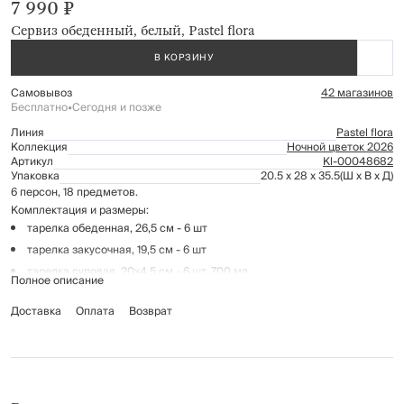
7 990 ₽
Сервиз обеденный, белый, Pastel flora
В КОРЗИНУ
Самовывоз
42 магазинов
Бесплатно
•
Сегодня и позже
Линия
Pastel flora
Коллекция
Ночной цветок 2026
Артикул
Kl-00048682
Упаковка
20.5 x 28 x 35.5
(Ш x В x Д)
6 персон, 18 предметов.
Комплектация и размеры:
тарелка обеденная, 26,5 см - 6 шт
тарелка закусочная, 19,5 см - 6 шт
тарелка суповая, 20х4,5 см - 6 шт, 700 мл
Полное описание
Материал: фарфор Porcelain.
Доставка
Оплата
Возврат
Подходит для использования в микроволновой печи.
Рекомендации по уходу:
мыть вручную с применением мягких моющих средств