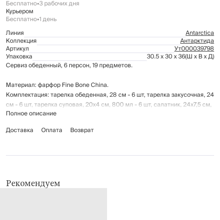
Бесплатно
•
3 рабочих дня
Курьером
Бесплатно
•
1 день
Линия
Antarctica
Коллекция
Антарктида
Артикул
Ут000039798
Упаковка
30.5 x 30 x 36
(Ш x В x Д)
Сервиз обеденный, 6 персон, 19 предметов.
Материал: фарфор Fine Bone China.
Комплектация: тарелка обеденная, 28 см - 6 шт, тарелка закусочная, 24
см - 6 шт, тарелка суповая, 20x4 см, 800 мл - 6 шт, салатник, 24х7,5 см,
Полное описание
2,1 л - 1 шт.
Доставка
Оплата
Возврат
Подходит для использования в микроволновой печи.
Рекомендуется мыть вручную с применением мягких моющих средств.
Не использовать для ухода абразивные чистящие средства и жесткие
губки.
Можно мыть в посудомоечной машине исключительно на щадящем
режиме.
Рекомендуем
Использование других режимов повлечет порчу декоративного
орнамента.