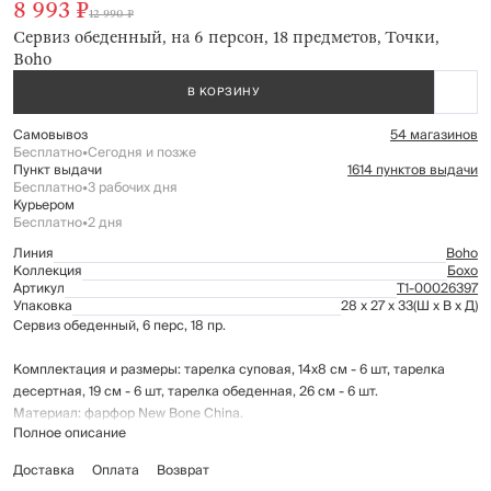
8 993 ₽
12 990 ₽
Сервиз обеденный, на 6 персон, 18 предметов, Точки,
Boho
В КОРЗИНУ
Самовывоз
54 магазинов
Бесплатно
•
Сегодня и позже
Пункт выдачи
1614 пунктов выдачи
Бесплатно
•
3 рабочих дня
Курьером
Бесплатно
•
2 дня
Линия
Boho
Коллекция
Бохо
Артикул
Т1-00026397
Упаковка
28 x 27 x 33
(Ш x В x Д)
Сервиз обеденный, 6 перс, 18 пр.
Комплектация и размеры: тарелка суповая, 14х8 см - 6 шт, тарелка
десертная, 19 см - 6 шт, тарелка обеденная, 26 см - 6 шт.
Материал: фарфор New Bone China.
Полное описание
Подходит для использования в микроволновой печи.
Доставка
Оплата
Возврат
Рекомендуется мыть вручную с применением мягких моющих средств.