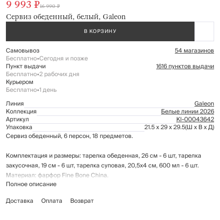
9 993 ₽
16 990 ₽
Сервиз обеденный, белый, Galeon
В КОРЗИНУ
Самовывоз
54 магазинов
Бесплатно
•
Сегодня и позже
Пункт выдачи
1616 пунктов выдачи
Бесплатно
•
2 рабочих дня
Курьером
Бесплатно
•
1 день
Линия
Galeon
Коллекция
Белые линии 2026
Артикул
Kl-00043642
Упаковка
21.5 x 29 x 29.5
(Ш x В x Д)
Сервиз обеденный, 6 персон, 18 предметов.
Комплектация и размеры: тарелка обеденная, 26 см - 6 шт, тарелка
закусочная, 19 см - 6 шт, тарелка суповая, 20,5х4 см, 600 мл - 6 шт.
Материал: фарфор Fine Bone China.
Полное описание
Подходит для использования в микроволновой печи.
Доставка
Оплата
Возврат
Рекомендуется мыть вручную с применением мягких моющих средств.
Не использовать для ухода абразивные чистящие средства и жесткие