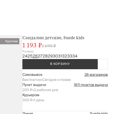
Сандалии детские, Suede kids
Крупнее
1 193 ₽
1 690 ₽
Размер
24
25
26
27
28
29
30
31
32
33
34
В КОРЗИНУ
Самовывоз
26 магазинов
Бесплатно
•
Сегодня и позже
Пункт выдачи
1611 пунктов выдачи
200 ₽
•
2 рабочих дня
Курьером
300 ₽
•
1 день
Линия
Suede kids