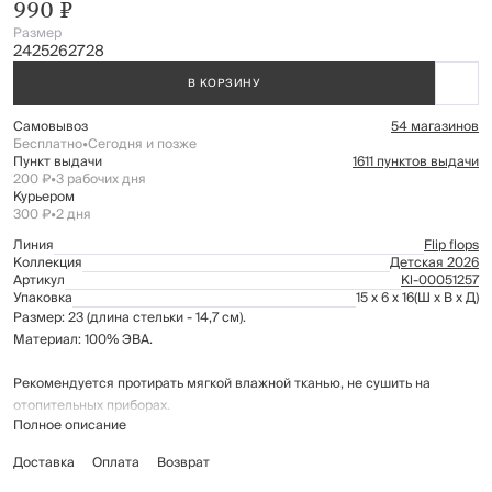
990 ₽
Размер
24
25
26
27
28
В КОРЗИНУ
Самовывоз
54 магазинов
Бесплатно
•
Сегодня и позже
Пункт выдачи
1611 пунктов выдачи
200 ₽
•
3 рабочих дня
Курьером
300 ₽
•
2 дня
Линия
Flip flops
Коллекция
Детская 2026
Артикул
Kl-00051257
Упаковка
15 x 6 x 16
(Ш x В x Д)
Размер: 23 (длина стельки - 14,7 см).
Материал: 100% ЭВА.
Рекомендуется протирать мягкой влажной тканью, не сушить на
отопительных приборах.
Полное описание
Доставка
Оплата
Возврат