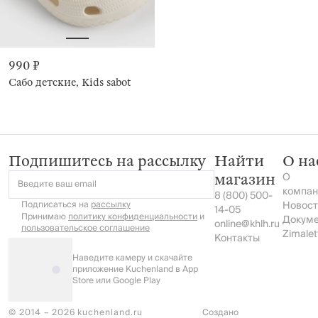
990 ₽
Сабо детские, Kids sabot
Подпишитесь на рассылку
Найти
О на
О
магазин
Введите ваш email
компан
8 (800) 500-
Подписаться на
рассылку
Новост
14-05
Принимаю
политику конфиденциальности
и
Докум
online@khlh.ru
пользовательское соглашение
Zimalet
Контакты
Наведите камеру и скачайте
приложение Kuchenland в App
Store или Google Play
© 2014 – 2026 kuchenland.ru
Создано