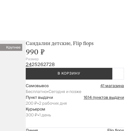
Сандалии детские, Flip flops
Крупнее
990 ₽
Размер
24
25
26
27
28
В КОРЗИНУ
Самовывоз
41 магазина
Бесплатно
•
Сегодня и позже
Пункт выдачи
1614 пунктов выдачи
200 ₽
•
2 рабочих дня
Курьером
300 ₽
•
1 день
Линия
Flip flops