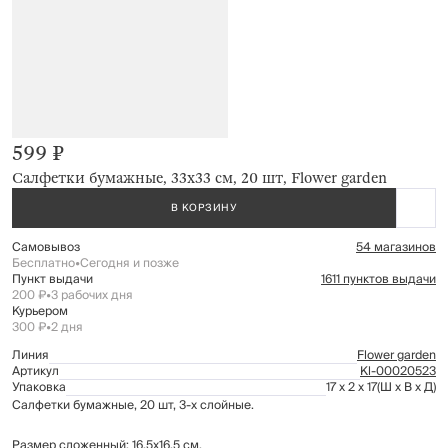
599 ₽
Салфетки бумажные, 33х33 см, 20 шт, Flower garden
В КОРЗИНУ
Самовывоз
54 магазинов
Бесплатно
•
Сегодня и позже
Пункт выдачи
1611 пунктов выдачи
200 ₽
•
3 рабочих дня
Курьером
300 ₽
•
2 дня
Линия
Flower garden
Артикул
Kl-00020523
Упаковка
17 x 2 x 17
(Ш x В x Д)
Салфетки бумажные, 20 шт, 3-х слойные.
Размер сложенный: 16,5х16,5 см.