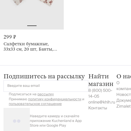
299 ₽
Салфетки бумажные,
33х33 см, 20 шт, Банты,
Christmas bow
Подпишитесь на рассылку
Найти
О на
О
магазин
Введите ваш email
компан
8 (800) 500-
Подписаться на
рассылку
Новост
14-05
Принимаю
политику конфиденциальности
и
Докум
online@khlh.ru
пользовательское соглашение
Zimalet
Контакты
Наведите камеру и скачайте
приложение Kuchenland в App
Store или Google Play