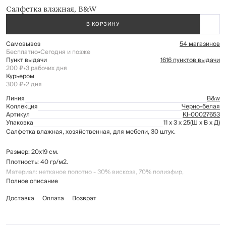
Салфетка влажная, B&W
В КОРЗИНУ
Самовывоз
54 магазинов
Бесплатно
•
Сегодня и позже
Пункт выдачи
1616 пунктов выдачи
200 ₽
•
3 рабочих дня
Курьером
300 ₽
•
2 дня
Линия
B&w
Коллекция
Черно-белая
Артикул
Kl-00027653
Упаковка
11 x 3 x 25
(Ш x В x Д)
Салфетка влажная, хозяйственная, для мебели, 30 штук.
Размер: 20х19 см.
Плотность: 40 гр/м2.
Материал: нетканое полотно - 30% вискоза, 70% полиэфир,
Полное описание
пропитывающий лосьон - состав указан на упаковке.
Доставка
Оплата
Возврат
Салфетки для быстрого и эффективного ухода за мебелью: помогают
легко справиться с загрязнениями на деревянной или пластиковой
мебели, не оставляют разводов и царапин, обладают антистатическим