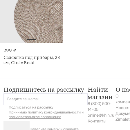
299 ₽
Салфетка под приборы, 38
см, Circle Braid
Подпишитесь на рассылку
Найти
О на
О
магазин
Введите ваш email
компан
8 (800) 500-
Подписаться на
рассылку
Новост
14-05
Принимаю
политику конфиденциальности
и
Докум
online@khlh.ru
пользовательское соглашение
Zimalet
Контакты
Наведите камеру и скачайте