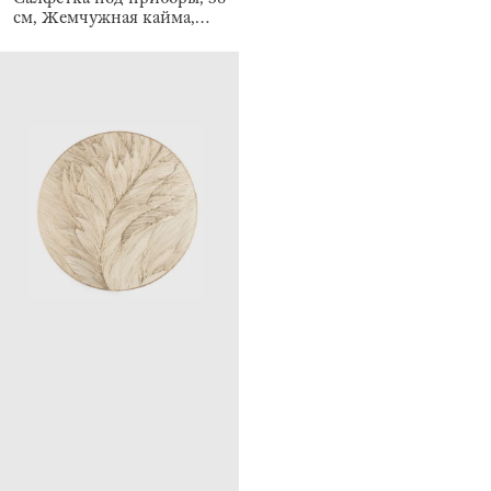
см, Жемчужная кайма,
Rotary shine