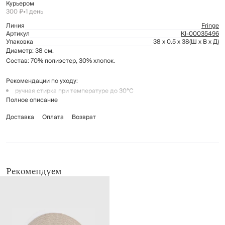
Курьером
300 ₽
•
1 день
Линия
Fringe
Артикул
Kl-00035496
Упаковка
38 x 0.5 x 38
(Ш x В x Д)
Диаметр: 38 см.
Состав: 70% полиэстер, 30% хлопок.
Рекомендации по уходу:
ручная стирка при температуре до 30°C
Полное описание
не отбеливать
гладить при низкой температуре (до 110°C)
Доставка
Оплата
Возврат
химчистка запрещена
не применять барабанную сушку
Рекомендуем