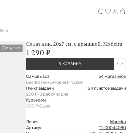
eira
Салатник, 20х7 см, с крышкой, Madeira
Крупнее
1 290 ₽
В КОРЗИНУ
Самовывоз
54 магазинов
Бесплатно
•
Сегодня и позже
Пункт выдачи
1611 пунктов выдачи
200 ₽
•
3 рабочих дня
Курьером
300 ₽
•
2 дня
Линия
Madeira
Артикул
Т1-00044060