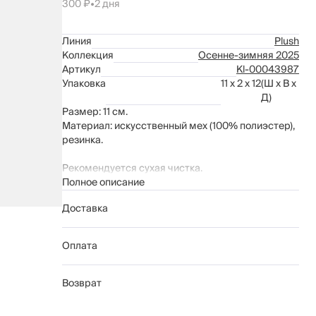
300 ₽
•
2 дня
Линия
Plush
Коллекция
Осенне-зимняя 2025
Артикул
Kl-00043987
Упаковка
11 x 2 x 12
(Ш x В x
Д)
Размер: 11 см.
Материал: искусственный мех (100% полиэстер),
резинка.
Рекомендуется сухая чистка.
Полное описание
Доставка
Оплата
Возврат