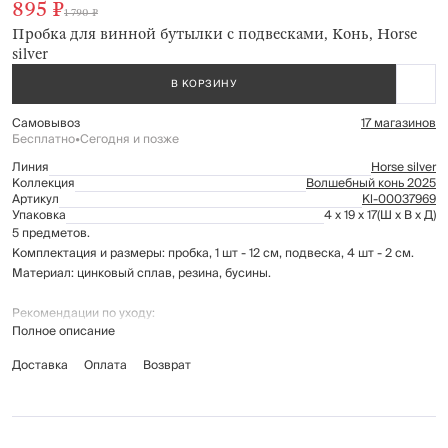
895 ₽
1 790 ₽
Пробка для винной бутылки с подвесками, Конь, Horse
silver
В КОРЗИНУ
Самовывоз
17 магазинов
Бесплатно
•
Сегодня и позже
Линия
Horse silver
Коллекция
Волшебный конь 2025
Артикул
Kl-00037969
Упаковка
4 x 19 x 17
(Ш x В x Д)
5 предметов.
Комплектация и размеры: пробка, 1 шт - 12 см, подвеска, 4 шт - 2 см.
Материал: цинковый сплав, резина, бусины.
Рекомендации по уходу:
Полное описание
мыть вручную с применением мягких моющих средств
не использовать для ухода абразивные чистящие средства и
Доставка
Оплата
Возврат
жесткие губки
нельзя мыть в посудомоечной машине