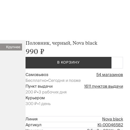
Половник, черный, Nova black
Крупнее
990 ₽
В КОРЗИНУ
Самовывоз
54 магазинов
Бесплатно
•
Сегодня и позже
Пункт выдачи
1611 пунктов выдачи
200 ₽
•
3 рабочих дня
Курьером
300 ₽
•
1 день
Линия
Nova black
Артикул
Kl-00046582