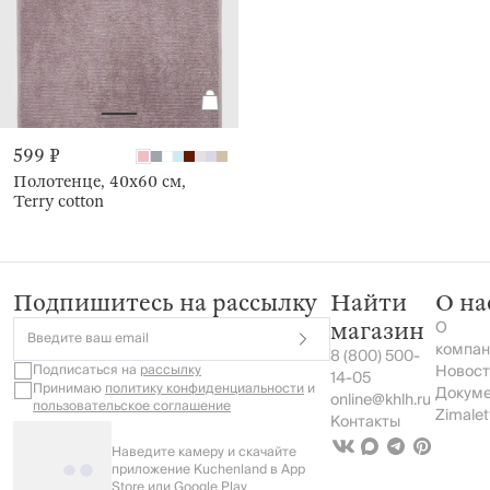
599 ₽
Полотенце, 40х60 см,
Terry cotton
Подпишитесь на рассылку
Найти
О на
О
магазин
Введите ваш email
компан
8 (800) 500-
Подписаться на
рассылку
Новост
14-05
Принимаю
политику конфиденциальности
и
Докум
online@khlh.ru
пользовательское соглашение
Zimalet
Контакты
Наведите камеру и скачайте
приложение Kuchenland в App
Store или Google Play