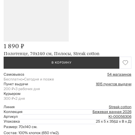
1 890 ₽
Полотенце, 70х140 см, Полосы, Streak cotton
В КОРЗИНУ
Самовывоз
54 магазинов
Бесплатно
•
Сегодня и позже
Пункт выдачи
1615 пунктов выдачи
200 ₽
•
3 рабочих дня
Курьером
300 ₽
•
2 дня
Линия
Streak cotton
Коллекция
Бежевая ванная 2026
Артикул
Kl-00056306
Упаковка
25 x 5 x 35
(Ш x В x Д)
Размер: 70х140 см.
Состав: 100% хлопок (650 г/м2).