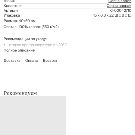
Линия
Gentle cotton
Коллекция
Серая ванная
Артикул
Kl-00042710
Упаковка
15 x 0.3 x 22
(Ш x В x Д)
Размер: 40х60 см.
Состав: 100% хлопок (550 г/м2).
Рекомендации по уходу:
стирка при температуре до 30°C
Полное описание
не отбеливать
гладить при средней температуре (до 150°C)
Доставка
Оплата
Возврат
химчистка запрещена
барабанная сушка при низкой температуре
Рекомендуем