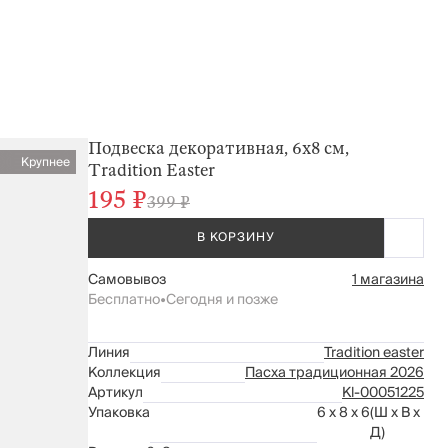
Подвеска декоративная, 6x8 см,
Крупнее
Tradition Easter
195 ₽
399 ₽
В КОРЗИНУ
Самовывоз
1 магазина
Бесплатно
•
Сегодня и позже
Линия
Tradition easter
Коллекция
Пасха традиционная 2026
Артикул
Kl-00051225
Упаковка
6 x 8 x 6
(Ш x В x
Д)