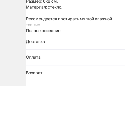
Размер: 6х8 см.
Материал: стекло.
Рекомендуется протирать мягкой влажной
тканью.
Беречь от механических повреждений.
Полное описание
Доставка
Оплата
Возврат