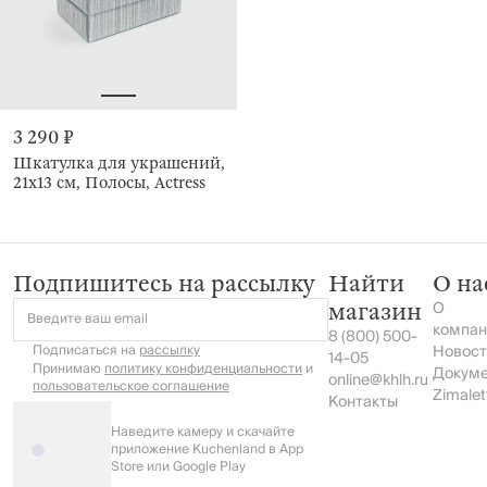
3 290 ₽
Шкатулка для украшений,
21х13 см, Полосы, Actress
Подпишитесь на рассылку
Найти
О на
О
магазин
Введите ваш email
компан
8 (800) 500-
Подписаться на
рассылку
Новост
14-05
Принимаю
политику конфиденциальности
и
Докум
online@khlh.ru
пользовательское соглашение
Zimalet
Контакты
Наведите камеру и скачайте
приложение Kuchenland в App
Store или Google Play