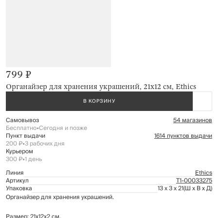
799 ₽
Органайзер для хранения украшений, 21х12 см, Ethics
В КОРЗИНУ
Самовывоз
54 магазинов
Бесплатно
•
Сегодня и позже
Пункт выдачи
1614 пунктов выдачи
200 ₽
•
3 рабочих дня
Курьером
300 ₽
•
1 день
Линия
Ethics
Артикул
Т1-00033275
Упаковка
13 x 3 x 21
(Ш x В x Д)
Органайзер для хранения украшений.
Размер: 21х12х2 см.