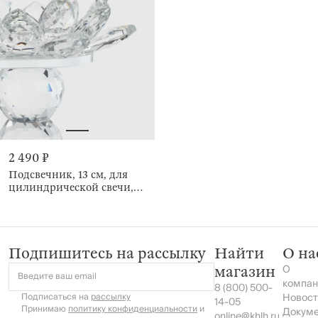
2 490 ₽
Подсвечник, 13 см, для
цилиндрической свечи,
Цветок, Crystal flower
Подпишитесь на рассылку
Найти
О на
О
магазин
Введите ваш email
компан
8 (800) 500-
Подписаться на
рассылку
Новост
14-05
Принимаю
политику конфиденциальности
и
Докум
online@khlh.ru