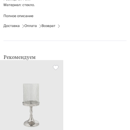
Материал: стекло.
Полное описание
Рекомендации по уходу: протирать мягкой влажной тканью.
Беречь от механических повреждений.
Доставка
Оплата
Возврат
Рекомендуем