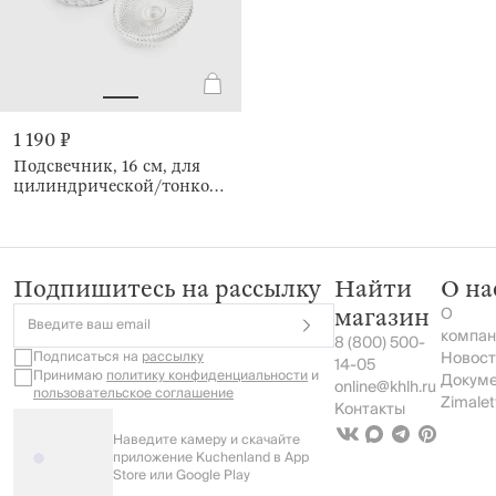
1 190 ₽
Подсвечник, 16 см, для
цилиндрической/тонкой
свечи, Ribby
Подпишитесь на рассылку
Найти
О на
О
магазин
Введите ваш email
компан
8 (800) 500-
Подписаться на
рассылку
Новост
14-05
Принимаю
политику конфиденциальности
и
Докум
online@khlh.ru
пользовательское соглашение
Zimalet
Контакты
Наведите камеру и скачайте
приложение Kuchenland в App
Store или Google Play