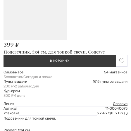
399 ₽
Подсвечник, 5x4 см, для тонкой свечи, Concave
В КОРЗИНУ
Самовывоз
54 магазинов
Бесплатно
•
Сегодня и позже
Пункт выдачи
1615 пунктов выдачи
200 ₽
•
2 рабочих дня
Курьером
300 ₽
•
1 день
Линия
Concave
Артикул
Т1-00040075
Упаковка
5 x 4 x 5
(Ш x В x Д)
Подсвечник для тонкой свечи.
Размер: 5х4 см.