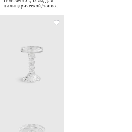
Подсвечник, 12 см, для
цилиндрической/тонкой
свечи, Ribby