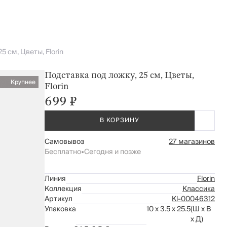
5 см, Цветы, Florin
Подставка под ложку, 25 см, Цветы,
Крупнее
Florin
699 ₽
В КОРЗИНУ
Самовывоз
27 магазинов
Бесплатно
•
Сегодня и позже
Линия
Florin
Коллекция
Классика
Артикул
Kl-00046312
Упаковка
10 x 3.5 x 25.5
(Ш x В
x Д)