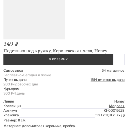
349 ₽
Подставка под кружку, Королевская пчела, Honey
В КОРЗИНУ
Самовывоз
54 магазинов
Бесплатно
•
Сегодня и позже
Пункт выдачи
1614 пунктов выдачи
200 ₽
•
2 рабочих дня
Курьером
300 ₽
•
1 день
Линия
Honey
Коллекция
Медовая
Артикул
Kl-00019628
Упаковка
11 x 1 x 11
(Ш x В x Д)
Размер: 11 см.
Материал: доломитовая керамика, пробка.