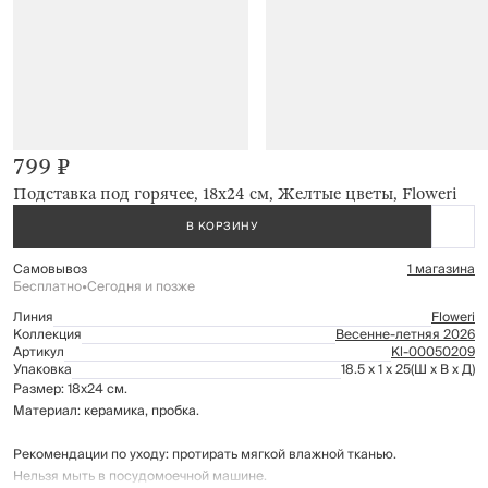
799 ₽
Подставка под горячее, 18x24 см, Желтые цветы, Floweri
В КОРЗИНУ
Самовывоз
1 магазина
Бесплатно
•
Сегодня и позже
Линия
Floweri
Коллекция
Весенне-летняя 2026
Артикул
Kl-00050209
Упаковка
18.5 x 1 x 25
(Ш x В x Д)
Размер: 18х24 см.
Материал: керамика, пробка.
Рекомендации по уходу: протирать мягкой влажной тканью.
Нельзя мыть в посудомоечной машине.