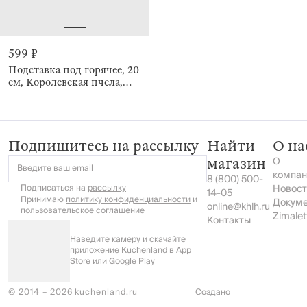
599 ₽
Подставка под горячее, 20
см, Королевская пчела,
Honey
Подпишитесь на рассылку
Найти
О на
О
магазин
Введите ваш email
компан
8 (800) 500-
Подписаться на
рассылку
Новост
14-05
Принимаю
политику конфиденциальности
и
Докум
online@khlh.ru
пользовательское соглашение
Zimalet
Контакты
Наведите камеру и скачайте
приложение Kuchenland в App
Store или Google Play
© 2014 – 2026 kuchenland.ru
Создано