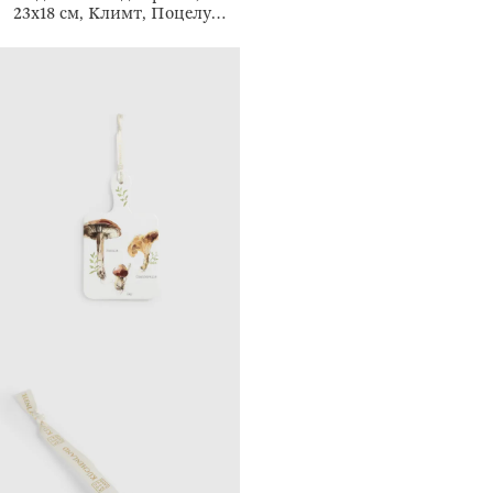
23х18 см, Климт, Поцелуй,
Art поцелуй