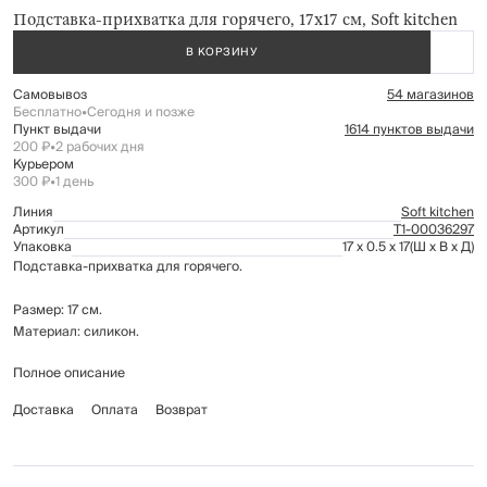
Подставка-прихватка для горячего, 17х17 см, Soft kitchen
В КОРЗИНУ
Самовывоз
54 магазинов
Бесплатно
•
Сегодня и позже
Пункт выдачи
1614 пунктов выдачи
200 ₽
•
2 рабочих дня
Курьером
300 ₽
•
1 день
Линия
Soft kitchen
Артикул
Т1-00036297
Упаковка
17 x 0.5 x 17
(Ш x В x Д)
Подставка-прихватка для горячего.
Размер: 17 см.
Материал: силикон.
Полное описание
Рекомендации по уходу: мыть вручную с применением мягких моющих
средств. Не использовать для ухода абразивные чистящие средства и
Доставка
Оплата
Возврат
жесткие губки. Можно мыть в посудомоечной машине.