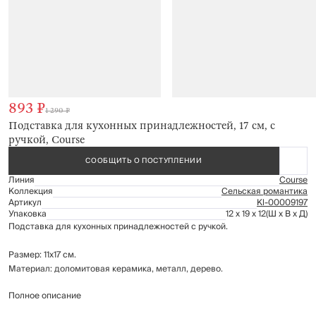
893 ₽
1 290 ₽
Подставка для кухонных принадлежностей, 17 см, с
ручкой, Course
СООБЩИТЬ О ПОСТУПЛЕНИИ
Линия
Course
Коллекция
Сельская романтика
Артикул
Kl-00009197
Упаковка
12 x 19 x 12
(Ш x В x Д)
Подставка для кухонных принадлежностей с ручкой.
Размер: 11х17 см.
Материал: доломитовая керамика, металл, дерево.
Полное описание
Рекомендации по уходу: мыть вручную с применением мягких моющих
средств. Не использовать для ухода абразивные чистящие средства и