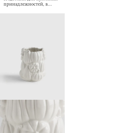
принадлежностей, в
крапинку, Crumple
speckled