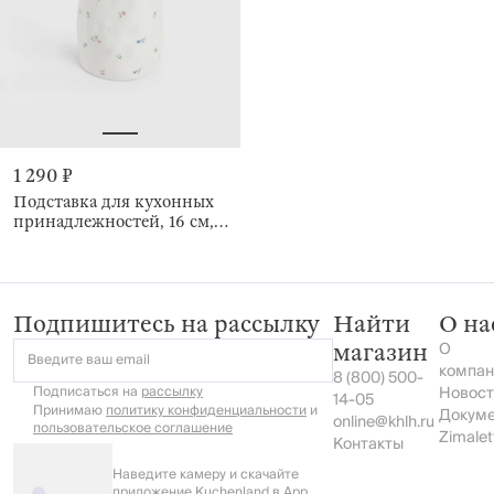
1 290 ₽
Подставка для кухонных
принадлежностей, 16 см,
Нежные цветы, El flora
Подпишитесь на рассылку
Найти
О на
О
магазин
Введите ваш email
компан
8 (800) 500-
Подписаться на
рассылку
Новост
14-05
Принимаю
политику конфиденциальности
и
Докум
online@khlh.ru
пользовательское соглашение
Zimalet
Контакты
Наведите камеру и скачайте
приложение Kuchenland в App