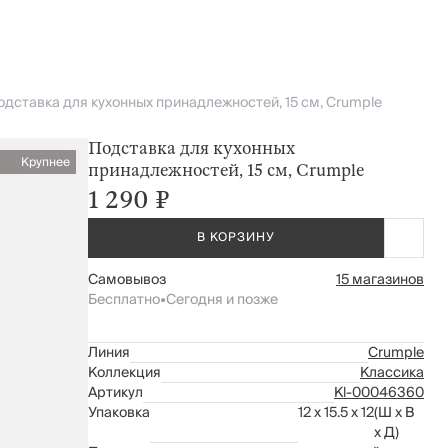
одставка для кухонных принадлежностей, 15 см, Crumple
Подставка для кухонных
Крупнее
принадлежностей, 15 см, Crumple
1 290 ₽
В КОРЗИНУ
Самовывоз
15 магазинов
Бесплатно
•
Сегодня и позже
Линия
Crumple
Коллекция
Классика
Артикул
Kl-00046360
Упаковка
12 x 15.5 x 12
(Ш x В
x Д)