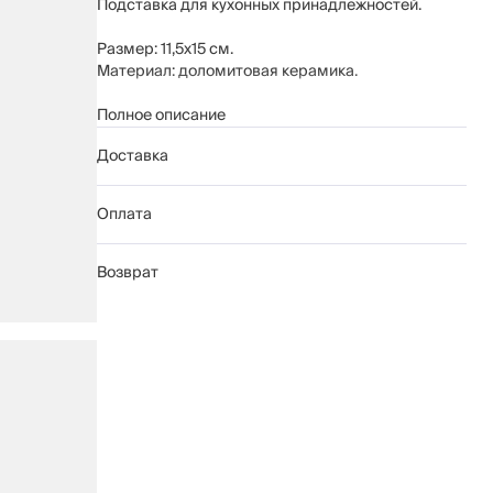
Подставка для кухонных принадлежностей.
Размер: 11,5х15 см.
Материал: доломитовая керамика.
Рекомендуется мыть вручную с применением
Полное описание
мягких моющих средств. Не использовать для
Доставка
ухода абразивные чистящие средства и жесткие
губки.
Нельзя мыть в посудомоечной машине.
Оплата
Возврат