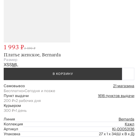
1 993 ₽
3 490 ₽
Платье женское, Bernarda
Размер
XS
S
M
L
В КОРЗИНУ
Самовывоз
21 магазина
Бесплатно
•
Сегодня и позже
Пункт выдачи
1616 пунктов выдачи
200 ₽
•
2 рабочих дня
Курьером
300 ₽
•
1 день
Линия
Bernarda
Коллекция
Кэжл
Артикул
Kl-00053136
Упаковка
27 x 1 x 34
(Ш x В x Д)