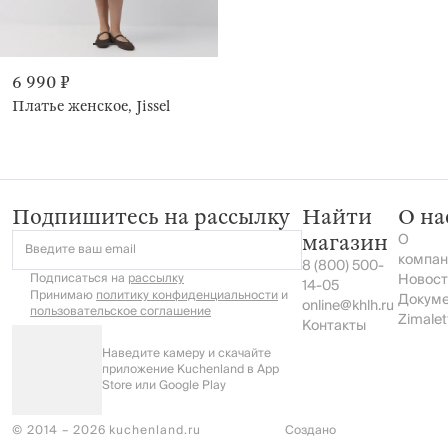
6 990 ₽
Платье женское, Jissel
Подпишитесь на рассылку
Найти
О на
О
магазин
Введите ваш email
компан
8 (800) 500-
Подписаться на
рассылку
Новост
14-05
Принимаю
политику конфиденциальности
и
Докум
online@khlh.ru
пользовательское соглашение
Zimalet
Контакты
Наведите камеру и скачайте
приложение Kuchenland в App
Store или Google Play
© 2014 – 2026 kuchenland.ru
Создано